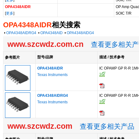
[
更多
]
SOIC T/R
OPA4348AIDR
OP Amp Quad 
[
更多
]
SOIC T/R
OPA4348AIDR
相关搜索
•
OPA4348AIDRG4
•
OPA4348AID
•
OPA4348AIDG4
www.szcwdz.com.cn
查看更多相关产
型号/品牌
描述 / 技术参考
参考图片
OPA4348AIDR
IC OPAMP GP R-R 1M
Texas Instruments
OPA4348AIDRG4
IC OPAMP GP R-R 1M
Texas Instruments
www.szcwdz.com
查看更多相关产品