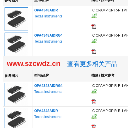
型号/品牌
描述 / 技术参考
参考图片
OPA4348AIDR
IC OPAMP GP R-R 1M
Texas Instruments
OPA4348AIDRG4
IC OPAMP GP R-R 1M
Texas Instruments
www.szcwdz.cn
查看更多相关产品
型号/品牌
描述 / 技术参考
参考图片
OPA4348AIDRG4
IC OPAMP GP R-R 1M
Texas Instruments
OPA4348AIDR
IC OPAMP GP R-R 1M
Texas Instruments