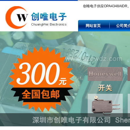
创唯电子供应OPA4348AIDR
Compare OPA4348AIDR pric
网站首页
公司简
availability by authorized and
independent electronic comp
distributors.