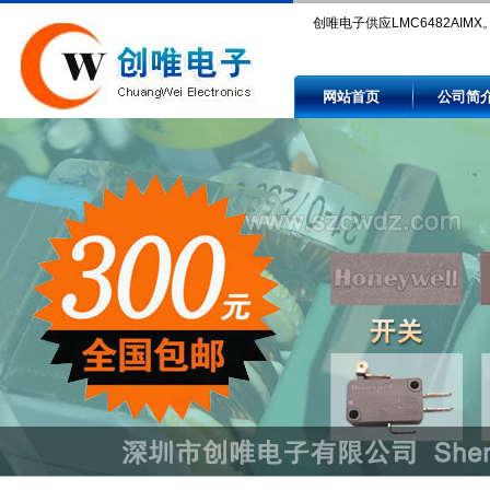
创唯电子供应LMC6482AIMX
Compare LMC6482AIMX pric
网站首页
公司简
availability by authorized and
independent electronic comp
distributors.