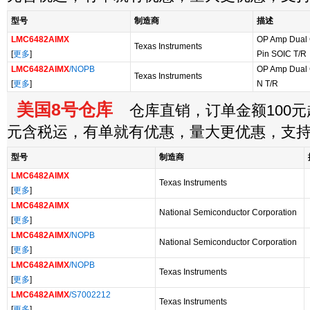
型号
制造商
描述
LMC6482AIMX
OP Amp Dual G
Texas Instruments
[
更多
]
Pin SOIC T/R
LMC6482AIMX
/NOPB
OP Amp Dual 
Texas Instruments
[
更多
]
N T/R
美国8号仓库
仓库直销，订单金额100元起
元含税运，有单就有优惠，量大更优惠，支
型号
制造商
LMC6482AIMX
Texas Instruments
[
更多
]
LMC6482AIMX
National Semiconductor Corporation
[
更多
]
LMC6482AIMX
/NOPB
National Semiconductor Corporation
[
更多
]
LMC6482AIMX
/NOPB
Texas Instruments
[
更多
]
LMC6482AIMX
/S7002212
Texas Instruments
[
更多
]