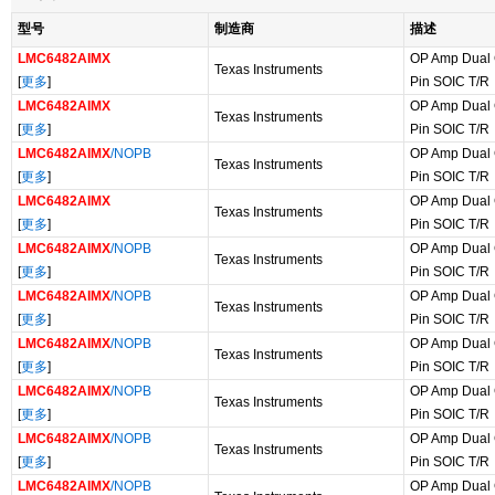
型号
制造商
描述
LMC6482AIMX
OP Amp Dual 
Texas Instruments
[
更多
]
Pin SOIC T/R
LMC6482AIMX
OP Amp Dual 
Texas Instruments
[
更多
]
Pin SOIC T/R
LMC6482AIMX
/NOPB
OP Amp Dual 
Texas Instruments
[
更多
]
Pin SOIC T/R
LMC6482AIMX
OP Amp Dual 
Texas Instruments
[
更多
]
Pin SOIC T/R
LMC6482AIMX
/NOPB
OP Amp Dual 
Texas Instruments
[
更多
]
Pin SOIC T/R
LMC6482AIMX
/NOPB
OP Amp Dual 
Texas Instruments
[
更多
]
Pin SOIC T/R
LMC6482AIMX
/NOPB
OP Amp Dual 
Texas Instruments
[
更多
]
Pin SOIC T/R
LMC6482AIMX
/NOPB
OP Amp Dual 
Texas Instruments
[
更多
]
Pin SOIC T/R
LMC6482AIMX
/NOPB
OP Amp Dual 
Texas Instruments
[
更多
]
Pin SOIC T/R
LMC6482AIMX
/NOPB
OP Amp Dual 