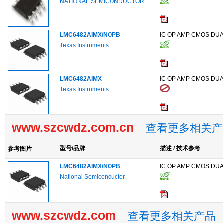
NATIONAL SEMICONDUCTOR
LMC6482AIMX/NOPB
IC OP AMP CMOS DUA
Texas Instruments
LMC6482AIMX
IC OP AMP CMOS DUA
Texas Instruments
www.szcwdz.com.cn
查看更多相关产
型号/品牌
描述 / 技术参考
参考图片
LMC6482AIMX/NOPB
IC OP AMP CMOS DUA
National Semiconductor
www.szcwdz.com
查看更多相关产品