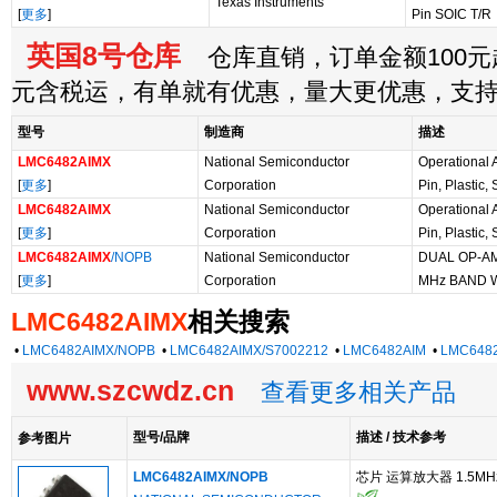
Texas Instruments
[
更多
]
Pin SOIC T/R
英国8号仓库
仓库直销，订单金额100元起
元含税运，有单就有优惠，量大更优惠，支
型号
制造商
描述
LMC6482AIMX
National Semiconductor
Operational 
[
更多
]
Corporation
Pin, Plastic,
LMC6482AIMX
National Semiconductor
Operational 
[
更多
]
Corporation
Pin, Plastic,
LMC6482AIMX
/NOPB
National Semiconductor
DUAL OP-AM
[
更多
]
Corporation
MHz BAND 
LMC6482AIMX
相关搜索
•
LMC6482AIMX/NOPB
•
LMC6482AIMX/S7002212
•
LMC6482AIM
•
LMC648
www.szcwdz.cn
查看更多相关产品
型号/品牌
描述 / 技术参考
参考图片
LMC6482AIMX/NOPB
芯片 运算放大器 1.5MHz 1