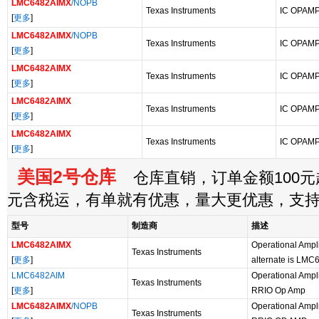
LMC6482AIMX
/NOPB
Texas Instruments
IC OPAMP
[
更多
]
LMC6482AIMX
/NOPB
Texas Instruments
IC OPAMP
[
更多
]
LMC6482AIMX
Texas Instruments
IC OPAMP
[
更多
]
LMC6482AIMX
Texas Instruments
IC OPAMP
[
更多
]
LMC6482AIMX
Texas Instruments
IC OPAMP
[
更多
]
美国2号仓库
仓库直销，订单金额100元起
元含税运，有单就有优惠，量大更优惠，支
型号
制造商
描述
LMC6482AIMX
Operational Ampl
Texas Instruments
[
更多
]
alternate is LM
LMC6482AIM
Operational Ampl
Texas Instruments
[
更多
]
RRIO Op Amp
LMC6482AIMX
/NOPB
Operational Amp
Texas Instruments