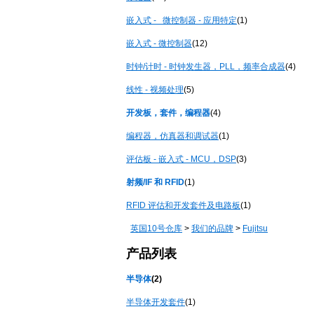
嵌入式
- 微控制器 - 应用特定
(1)
嵌入式
- 微控制器
(12)
时钟
/计时 - 时钟发生器，PLL，频率合成器
(4)
线性
- 视频处理
(5)
开发板，套件，编程器
(4)
编程器，仿真器和调试器
(1)
评估板
- 嵌入式 - MCU，DSP
(3)
射频
/IF 和 RFID
(1)
RFID 评估和开发套件及电路板
(1)
英国
10号仓库
>
我们的品牌
>
Fujitsu
产品列表
半导体
(2)
半导体开发套件
(1)