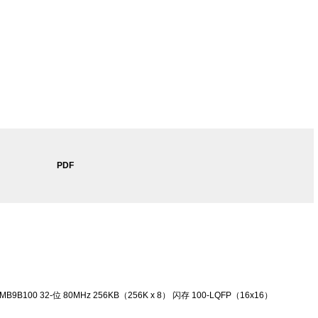
PDF
B9B100 32-位 80MHz 256KB（256K x 8） 闪存 100-LQFP（16x16）