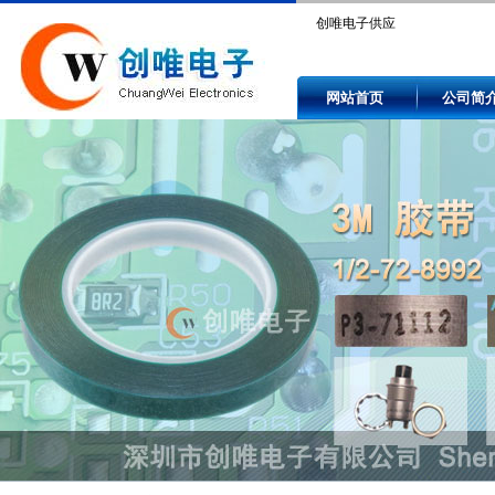
创唯电子供应
GRM188R71H104KA93D.。
网站首页
公司简
Compare GRM188R71H104K
price and availability by auth
and independent electronic
component distributors.