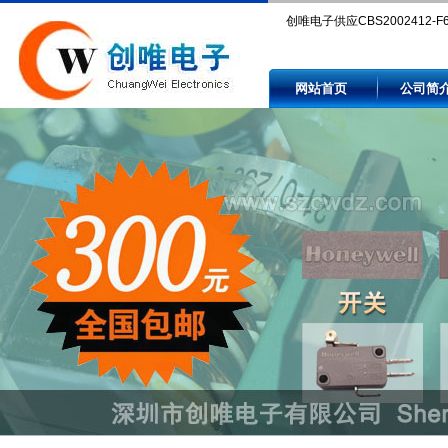
创唯电子供应CBS2002412-F
Compare CBS2002412-F6 pri
网站首页
公司简
availability by authorized and
independent electronic comp
distributors.