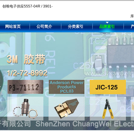
创唯电子供应5557-04R / 3901-
2040。Compare 5557-04R / 3901-
网站首页
公司简介
分类索引
品牌索引
2040 price and availability by
authorized and independent
electronic component distributors.