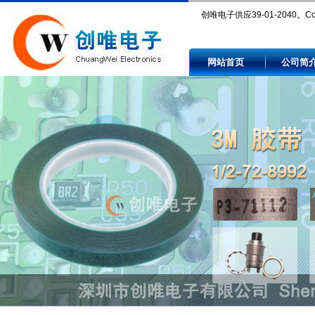
创唯电子供应39-01-2040。Co
39-01-2040 price and availabi
网站首页
公司简
authorized and independent
electronic component distribut