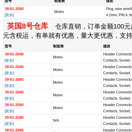
型号
制造商
描述
39-01-2040
Plug, wire-wire/
Molex
[
更多
]
4.2mm, PIN:4, fo
英国8号仓库
仓库直销，订单金额100元起
元含税运，有单就有优惠，量大更优惠，支
型号
制造商
描述
39-01-2040
Header Connector
Molex
[
更多
]
Contacts, Socket, 
39-01-2040
Header Connector
Molex
[
更多
]
Contacts, Socket, 
39-01-2040
Header Connector
Molex
[
更多
]
Contacts, Socket, 
39-01-2040
Header Connector
Molex
[
更多
]
Contacts, Socket, 
39-01-2040
Header Connector
Molex
[
更多
]
Contacts, Socket, 
39-01-2040
Header Connector
N/A
[
更多
]
Contacts, Socket, 
39-01-2040
Header Connector