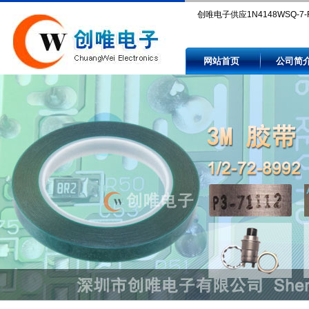
创唯电子供应1N4148WSQ-7-
Compare 1N4148WSQ-7-F pr
网站首页
公司简
and availability by authorized
independent electronic comp
distributors.